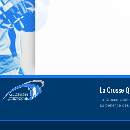
La Crosse
La Crosse Quebe
au benefice des 