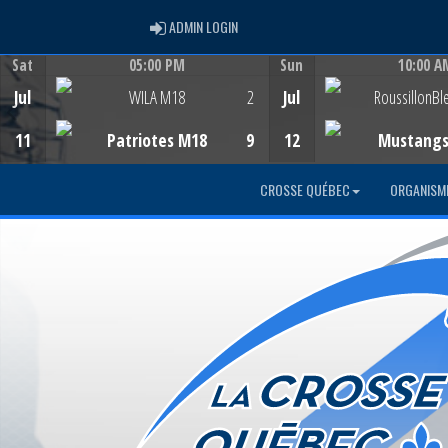
ADMIN LOGIN
ADMIN LOGIN
Sat
05:00 PM
Sun
10:00 A
Game Centre
Game Centre
Jul
WILA M18
2
Jul
RoussillonBl
11
Patriotes M18
9
12
Mustang
CROSSE QUÉBEC
ORGANISM