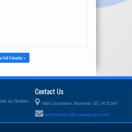
w Full Calendar »
Contact Us
rosse au Quebec
7665 Lacordaire, Montreal, QC, H1S 2A7
administration@crossequebec.com