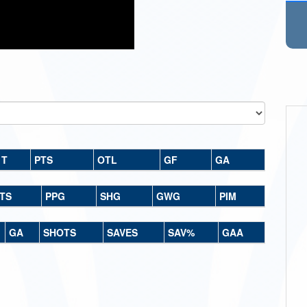
T
PTS
OTL
GF
GA
TS
PPG
SHG
GWG
PIM
GA
SHOTS
SAVES
SAV%
GAA