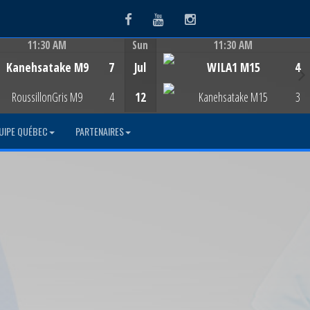
Facebook
Youtube
Instagram
11:30 AM
Sun
11:30 AM
Game Centre
Game Centre
Kanehsatake M9
7
Jul
WILA1 M15
4
RoussillonGris M9
4
12
Kanehsatake M15
3
UIPE QUÉBEC
PARTENAIRES