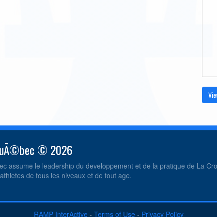
Vie
 QuÃ©bec © 2026
c assume le leadership du developpement et de la pratique de La C
athletes de tous les niveaux et de tout age.
RAMP InterActive
-
Terms of Use
-
Privacy Policy