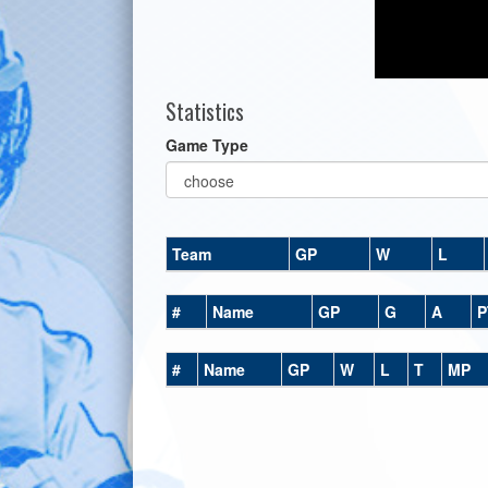
Statistics
Game Type
Team
GP
W
L
#
Name
GP
G
A
P
#
Name
GP
W
L
T
MP