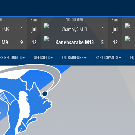
M
Sun
10:00 AM
Sun
Game Centre
eu M9
3
Jul
Chambly2 M13
3
Jul
s M9
9
12
Kanehsatake M13
5
12
ES RECONNUS
OFFICIELS
ENTRAÎNEURS
PARTICIPANTS
ÉQ