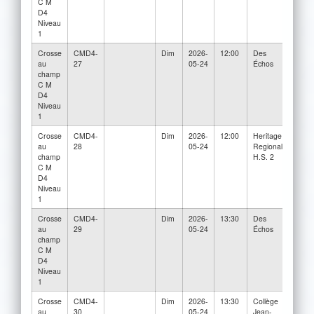
C M
D4
Niveau
1
Crosse
CMD4-
Dim
2026-
12:00
Des
Collè
au
27
05-24
Échos
Jean-
champ
Brébe
C M
2
D4
Niveau
1
Crosse
CMD4-
Dim
2026-
12:00
Heritage
Collè
au
28
05-24
Regional
Jean-
champ
H.S. 2
Brébe
C M
3
D4
Niveau
1
Crosse
CMD4-
Dim
2026-
13:30
Des
Herit
au
29
05-24
Échos
Regio
champ
H.S.
C M
D4
Niveau
1
Crosse
CMD4-
Dim
2026-
13:30
Collège
Herit
au
30
05-24
Jean-
Regio