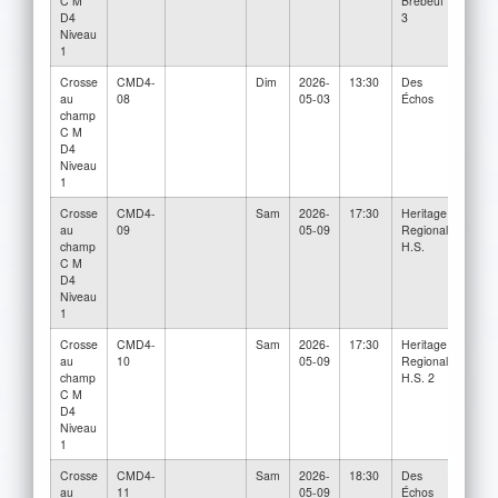
C M
Brébeuf
D4
3
Niveau
1
Crosse
CMD4-
Dim
2026-
13:30
Des
Collè
au
08
05-03
Échos
Jean-
champ
Brébe
C M
D4
Niveau
1
Crosse
CMD4-
Sam
2026-
17:30
Heritage
Collè
au
09
05-09
Regional
Jean-
champ
H.S.
Brébe
C M
2
D4
Niveau
1
Crosse
CMD4-
Sam
2026-
17:30
Heritage
Collè
au
10
05-09
Regional
Jean-
champ
H.S. 2
Brébe
C M
D4
Niveau
1
Crosse
CMD4-
Sam
2026-
18:30
Des
Collè
au
11
05-09
Échos
Jean-