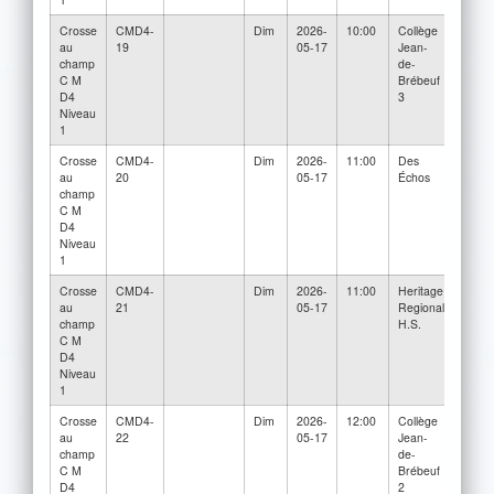
Crosse
CMD4-
Dim
2026-
10:00
Collège
Collè
au
19
05-17
Jean-
Jean-
champ
de-
Brébe
C M
Brébeuf
2
D4
3
Niveau
1
Crosse
CMD4-
Dim
2026-
11:00
Des
Herit
au
20
05-17
Échos
Regio
champ
H.S. 
C M
D4
Niveau
1
Crosse
CMD4-
Dim
2026-
11:00
Heritage
Collè
au
21
05-17
Regional
Jean-
champ
H.S.
Brébe
C M
3
D4
Niveau
1
Crosse
CMD4-
Dim
2026-
12:00
Collège
Collè
au
22
05-17
Jean-
Jean-
champ
de-
Brébe
C M
Brébeuf
D4
2