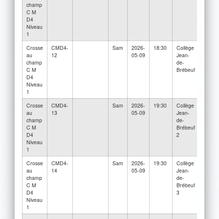
champ
Brébe
C M
3
D4
Niveau
1
Crosse
CMD4-
Sam
2026-
18:30
Collège
Herit
au
12
05-09
Jean-
Regio
champ
de-
H.S.
C M
Brébeuf
D4
Niveau
1
Crosse
CMD4-
Sam
2026-
19:30
Collège
Des
au
13
05-09
Jean-
Écho
champ
de-
C M
Brébeuf
D4
2
Niveau
1
Crosse
CMD4-
Sam
2026-
19:30
Collège
Herit
au
14
05-09
Jean-
Regio
champ
de-
H.S. 
C M
Brébeuf
D4
3
Niveau
1