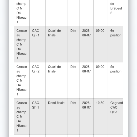
champ
de-
H.S. 
C M
Brébeuf
D4
2
Niveau
1
Crosse
CAC-
Quart de
Dim
2026-
09:00
6e
3e
au
QF-1
finale
06-07
position
positi
champ
C M
D4
Niveau
1
Crosse
CAC-
Quart de
Dim
2026-
09:00
5e
4e
au
QF-2
finale
06-07
position
positi
champ
C M
D4
Niveau
1
Crosse
CAC-
Demi-finale
Dim
2026-
10:30
Gagnant
2e
au
SF-1
06-07
CAC-
positi
champ
QF-1
C M
D4
Niveau
1