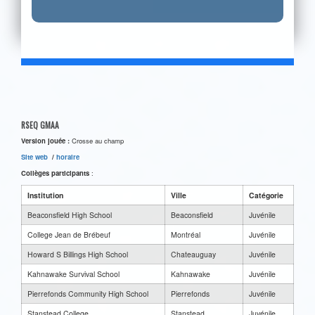
RSEQ GMAA
Version jouée :
Crosse au champ
Site web
/
horaire
Collèges participants
:
Institution
Ville
Catégorie
Beaconsfield High School
Beaconsfield
Juvénile
College Jean de Brébeuf
Montréal
Juvénile
Howard S Billings High School
Chateauguay
Juvénile
Kahnawake Survival School
Kahnawake
Juvénile
Pierrefonds Community High School
Pierrefonds
Juvénile
Stanstead College
Stanstead
Juvénile