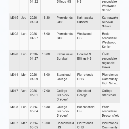
04-22
Billings HS
HS
secondaire
Westwood
Senior
M015
Jeu
2026-
16:30
Pierrefonds
Kahnawake
Kahnawake
04-23
CHS
Survival
Survival
School
M002
Lun
2026-
16:00
Pierrefonds
Westwood
École
04-27
CHS
HS
secondaire
Westwood
Senior
M020
Lun
2026-
16:00
Kahnawake
Howard S
École
04-27
Survival
Billings HS
secondaire
régionale
Howa...
M014
Mer
2026-
16:00
Stanstead
Pierrefonds
Pierrefonds
04-29
College
CHS
Community
High Scho...
M017
Ven
2026-
17:00
Collège
Stanstead
Collège
05-01
Jean-de-
College
Stanstead
Brébeuf
M008
Lun
2026-
16:30
Collège
Beaconsfield
École
05-04
Jean-de-
HS
secondaire
Brébeuf
Beaconsfield
M007
Mar
2026-
16:00
Beaconsfield
Pierrefonds
Pierrefonds
05-05
HS
CHS
Community