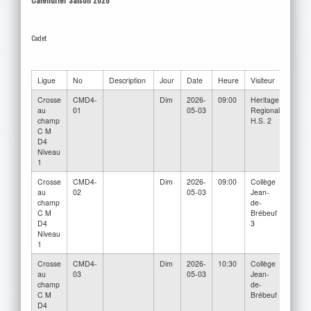
Cadet
Ligue
No
Description
Jour
Date
Heure
Visiteur
Rece
Crosse
CMD4-
Dim
2026-
09:00
Heritage
Collè
au
01
05-03
Regional
Jean-
champ
H.S. 2
Brébe
C M
2
D4
Niveau
1
Crosse
CMD4-
Dim
2026-
09:00
Collège
Collè
au
02
05-03
Jean-
Jean-
champ
de-
Brébe
C M
Brébeuf
D4
3
Niveau
1
Crosse
CMD4-
Dim
2026-
10:30
Collège
Collè
au
03
05-03
Jean-
Jean-
champ
de-
Brébe
C M
Brébeuf
2
D4