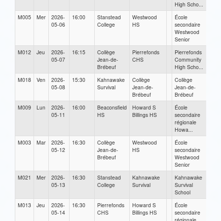
High Scho...
M005
Mer
2026-
16:00
Stanstead
Westwood
École
05-06
College
HS
secondaire
Westwood
Senior
M012
Jeu
2026-
16:15
Collège
Pierrefonds
Pierrefonds
05-07
Jean-de-
CHS
Community
Brébeuf
High Scho...
M018
Ven
2026-
15:30
Kahnawake
Collège
Collège
05-08
Survival
Jean-de-
Jean-de-
Brébeuf
Brébeuf
M009
Lun
2026-
16:00
Beaconsfield
Howard S
École
05-11
HS
Billings HS
secondaire
régionale
Howa...
M003
Mar
2026-
16:30
Collège
Westwood
École
05-12
Jean-de-
HS
secondaire
Brébeuf
Westwood
Senior
M021
Mer
2026-
16:30
Stanstead
Kahnawake
Kahnawake
05-13
College
Survival
Survival
School
M013
Jeu
2026-
16:30
Pierrefonds
Howard S
École
05-14
CHS
Billings HS
secondaire
régionale