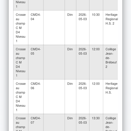
Niveau
1
Crosse
CMD4-
Dim
2026-
10:30
Heritage
Des
au
04
05-03
Regional
Écho
champ
H.S. 2
C M
D4
Niveau
1
Crosse
CMD4-
Dim
2026-
12:00
Collège
Collè
au
05
05-03
Jean-
Jean-
champ
de-
Brébe
C M
Brébeuf
3
D4
2
Niveau
1
Crosse
CMD4-
Dim
2026-
12:00
Heritage
Herit
au
06
05-03
Regional
Regio
champ
H.S.
H.S. 
C M
D4
Niveau
1
Crosse
CMD4-
Dim
2026-
13:30
Collège
Herit
au
07
05-03
Jean-
Regio
champ
de-
H.S.