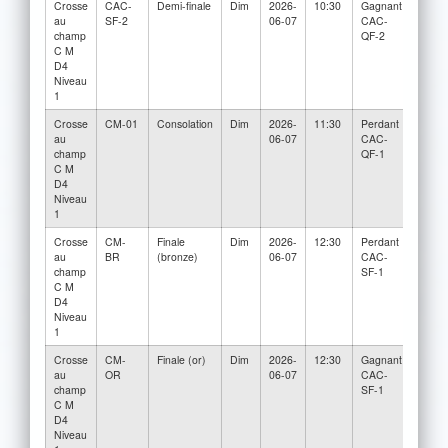
Crosse
CAC-
Demi-finale
Dim
2026-
10:30
Gagnant
1ère
au
SF-2
06-07
CAC-
positi
champ
QF-2
C M
D4
Niveau
1
Crosse
CM-01
Consolation
Dim
2026-
11:30
Perdant
Perda
au
06-07
CAC-
CAC-
champ
QF-1
2
C M
D4
Niveau
1
Crosse
CM-
Finale
Dim
2026-
12:30
Perdant
Perda
au
BR
(bronze)
06-07
CAC-
CAC-
champ
SF-1
2
C M
D4
Niveau
1
Crosse
CM-
Finale (or)
Dim
2026-
12:30
Gagnant
Gagn
au
OR
06-07
CAC-
CAC-
champ
SF-1
2
C M
D4
Niveau