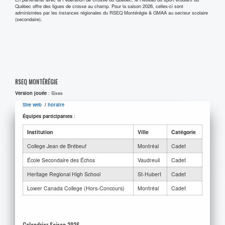
Québec offre des ligues de crosse au champ. Pour la saison 2026, celles-ci sont
administrées par les instances régionales du RSEQ Montérégie & GMAA au secteur scolaire
(secondaire).
RSEQ MONTÉRÉGIE
Version jouée
: Sixes
Site web
/
horaire
Équipes participantes
:
Institution
Ville
Catégorie
College Jean de Brébeuf
Montréal
Cadet
École Secondaire des Échos
Vaudreuil
Cadet
Heritage Regional High School
St-Hubert
Cadet
Lower Canada College (Hors-Concours)
Montréal
Cadet
Calendrier Saison 2026