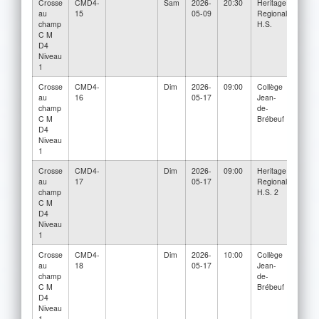
Crosse
CMD4-
Sam
2026-
20:30
Heritage
Des
au
15
05-09
Regional
Écho
champ
H.S.
C M
D4
Niveau
1
Crosse
CMD4-
Dim
2026-
09:00
Collège
Collè
au
16
05-17
Jean-
Jean-
champ
de-
Brébe
C M
Brébeuf
3
D4
Niveau
1
Crosse
CMD4-
Dim
2026-
09:00
Heritage
Herit
au
17
05-17
Regional
Regio
champ
H.S. 2
H.S.
C M
D4
Niveau
1
Crosse
CMD4-
Dim
2026-
10:00
Collège
Des
au
18
05-17
Jean-
Écho
champ
de-
C M
Brébeuf
D4
Niveau
1