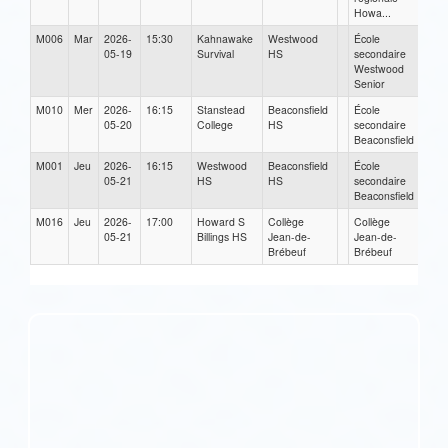
Howa...
M006
Mar
2026-
15:30
Kahnawake
Westwood
École
05-19
Survival
HS
secondaire
Westwood
Senior
M010
Mer
2026-
16:15
Stanstead
Beaconsfield
École
05-20
College
HS
secondaire
Beaconsfield
M001
Jeu
2026-
16:15
Westwood
Beaconsfield
École
05-21
HS
HS
secondaire
Beaconsfield
M016
Jeu
2026-
17:00
Howard S
Collège
Collège
05-21
Billings HS
Jean-de-
Jean-de-
Brébeuf
Brébeuf