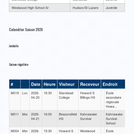
Westwood High School Sr
Hudson/St Lazare
Juvénile
Calendrier Saison 2026
Juvénile
Saison régulière
#
Date
Heure
Visiteur
Receveur
Endroit
M019
Lun
2026-
16:30
Stanstead
Howard S
École
04-20
College
Billings HS
secondaire
régionale
Howa...
M011
Mar
2026-
16:00
Beaconsfield
Kahnawake
Kahnawake
04-21
HS
Survival
Survival
School
M004
Mer
2026-
15:30
Howard S
Westwood
École