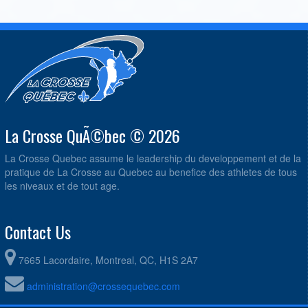
La Crosse QuÃ©bec © 2026
La Crosse Quebec assume le leadership du developpement et de la
pratique de La Crosse au Quebec au benefice des athletes de tous
les niveaux et de tout age.
Contact Us
7665 Lacordaire, Montreal, QC, H1S 2A7
administration@crossequebec.com