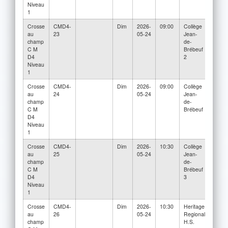
Niveau
1
Crosse
CMD4-
Dim
2026-
09:00
Collège
Herit
au
23
05-24
Jean-
Regio
champ
de-
H.S.
C M
Brébeuf
D4
2
Niveau
1
Crosse
CMD4-
Dim
2026-
09:00
Collège
Herit
au
24
05-24
Jean-
Regio
champ
de-
H.S. 
C M
Brébeuf
D4
Niveau
1
Crosse
CMD4-
Dim
2026-
10:30
Collège
Des
au
25
05-24
Jean-
Écho
champ
de-
C M
Brébeuf
D4
3
Niveau
1
Crosse
CMD4-
Dim
2026-
10:30
Heritage
Collè
au
26
05-24
Regional
Jean-
champ
H.S.
Brébe