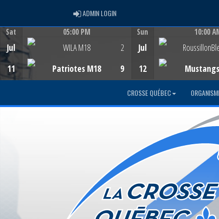
ADMIN LOGIN
ADMIN LOGIN
Sat
05:00 PM
Sun
10:00 A
Game Centre
Game Centre
Jul
WILA M18
2
Jul
RoussillonBl
11
Patriotes M18
9
12
Mustang
CROSSE QUÉBEC
ORGANISM