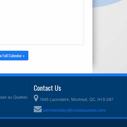
w Full Calendar »
Contact Us
rosse au Quebec
7665 Lacordaire, Montreal, QC, H1S 2A7
administration@crossequebec.com