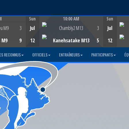
M
Sun
10:00 AM
Sun
Game Centre
eu M9
3
Jul
Chambly2 M13
3
Jul
s M9
9
12
Kanehsatake M13
5
12
ES RECONNUS
OFFICIELS
ENTRAÎNEURS
PARTICIPANTS
ÉQ