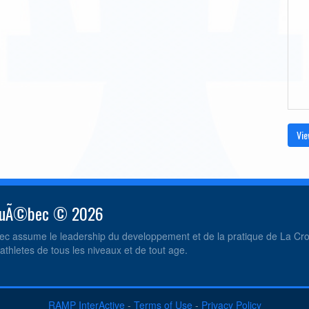
Vie
 QuÃ©bec © 2026
c assume le leadership du developpement et de la pratique de La C
athletes de tous les niveaux et de tout age.
RAMP InterActive
-
Terms of Use
-
Privacy Policy