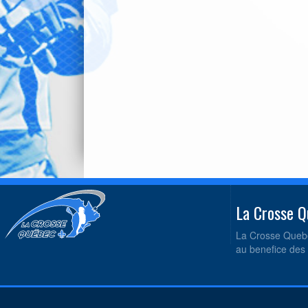
La Crosse
La Crosse Quebe
au benefice des 