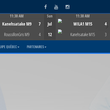
Facebook
Youtube
Instagram
11:30 AM
Sun
11:30 AM
Game Centre
Game Centre
Kanehsatake M9
7
Jul
WILA1 M15
4
RoussillonGris M9
4
12
Kanehsatake M15
3
UIPE QUÉBEC
PARTENAIRES