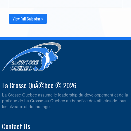
View Full Calendar »
La Crosse QuÃ©bec © 2026
La Crosse Quebec assume le leadership du developpement et de la
pratique de La Crosse au Quebec au benefice des athletes de tous
les niveaux et de tout age.
Contact Us