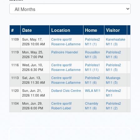
#
Date
Location
Home
Visitor
1109
Sun, May. 17,
Centre sportif
Patriotes2
Kanehsatake
2026 10:00 AM
Rosanne-Laflamme
M11 (1)
M11 (3)
1119
Mon, May. 25,
Patinoire Haendel
Roussillon
Patriotes2
2026 7:00 PM
M11 (3)
M11 (6)
1116
Wed, Jun. 10,
Centre sportif
Patriotes1
Patriotes2
2026 6:30 PM
Rosanne-Laflamme
M11 (11)
M11 (5)
1113
Sat, Jun. 13,
Centre sportif
Patriotes2
Mustangs
2026 11:30 AM
Rosanne-Laflamme
M11 (6)
M11 (5)
1120
Sun, Jun. 21,
Dollard Civic Centre
WILA M11
Patriotes2
2026 11:00 AM
M11
1104
Mon, Jun. 29,
Centre sportif
Chambly
Patriotes2
2026 6:00 PM
Robert-Lebel
M11 (6)
M11 (2)