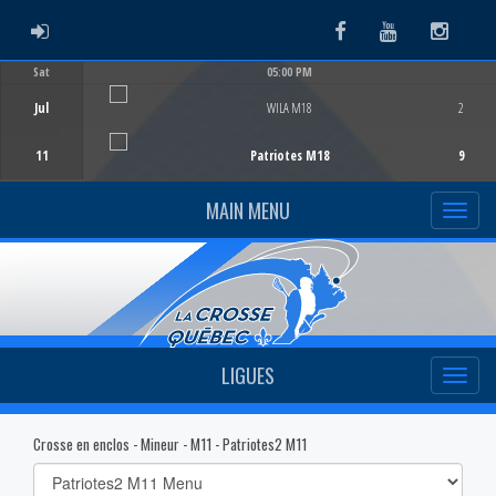
ADMIN LOGIN
Facebook
Youtube
Instag
Sat
05:00 PM
Game Centre
Jul
WILA M18
2
11
Patriotes M18
9
MAIN MENU
LIGUES
Crosse en enclos - Mineur - M11 - Patriotes2 M11
Select
list(select