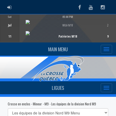
ADMIN LOGIN
Facebook
Youtube
Instag
Sat
05:00 PM
Game Centre
Jul
WILA M18
2
11
Patriotes M18
9
MAIN MENU
LIGUES
Crosse en enclos - Mineur - M9 - Les équipes de la division Nord M9
Select
list(select