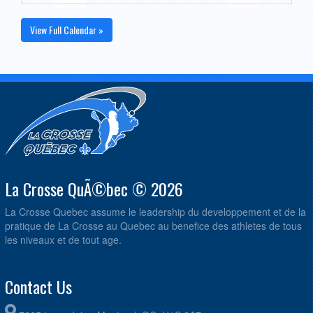
View Full Calendar »
La Crosse QuÃ©bec © 2026
La Crosse Quebec assume le leadership du developpement et de la
pratique de La Crosse au Quebec au benefice des athletes de tous
les niveaux et de tout age.
Contact Us