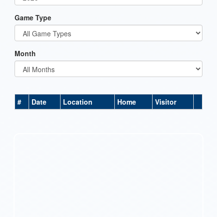
Game Type
Month
#
Date
Location
Home
Visitor