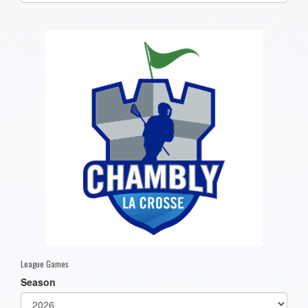
one):
League Games
Season