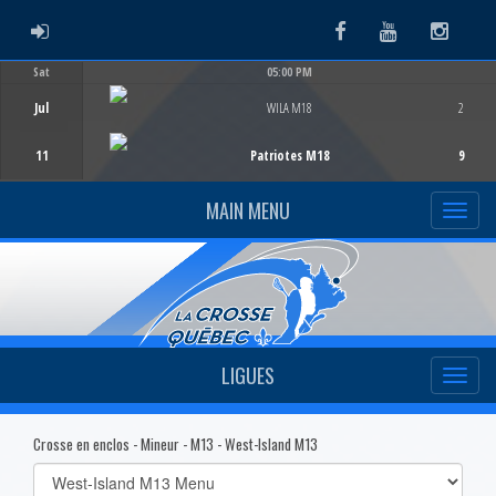
ADMIN LOGIN
Facebook
Youtube
Instag
Sat
05:00 PM
Game Centre
Jul
WILA M18
2
11
Patriotes M18
9
MAIN MENU
LIGUES
Crosse en enclos - Mineur - M13 - West-Island M13
Select
list(select