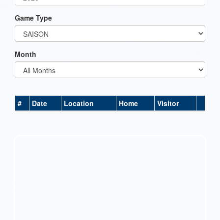
Game Type
Month
#
Date
Location
Home
Visitor