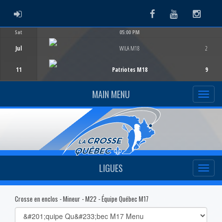
ADMIN LOGIN
Facebook
Youtube
Instag
Sat
05:00 PM
Game Centre
Jul
WILA M18
2
11
Patriotes M18
9
MAIN MENU
LIGUES
Crosse en enclos - Mineur - M22 - Équipe Québec M17
Select
list(select