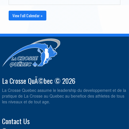
View Full Calendar »
La Crosse QuÃ©bec © 2026
La Crosse Quebec assume le leadership du developpement et de la
pratique de La Crosse au Quebec au benefice des athletes de tous
les niveaux et de tout age.
Contact Us