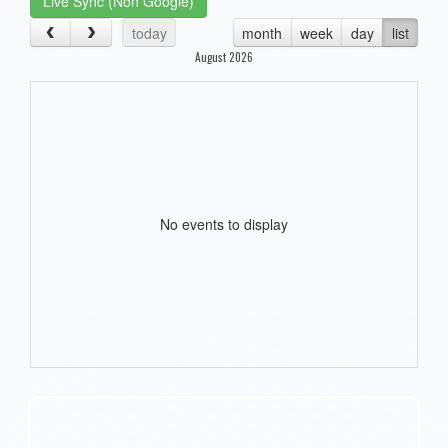
Live Sync (Non Google)
today
month
week
day
list
August 2026
No events to display