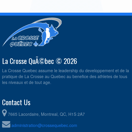
La Crosse QuÃ©bec © 2026
La Crosse Quebec assume le leadership du developpement et de la
pratique de La Crosse au Quebec au benefice des athletes de tous
les niveaux et de tout age.
Contact Us
7665 Lacordaire, Montreal, QC, H1S 2A7
administration@crossequebec.com