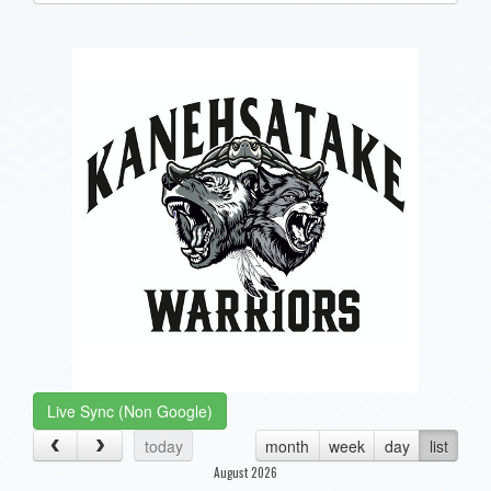
one):
Live Sync (Non Google)
today
month
week
day
list
August 2026