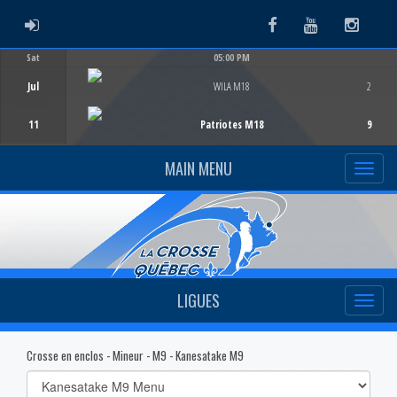
ADMIN LOGIN
Facebook
Youtube
Instag
Sat
05:00 PM
Game Centre
Jul
WILA M18
2
11
Patriotes M18
9
MAIN MENU
LIGUES
Crosse en enclos - Mineur - M9 - Kanesatake M9
Select
list(select