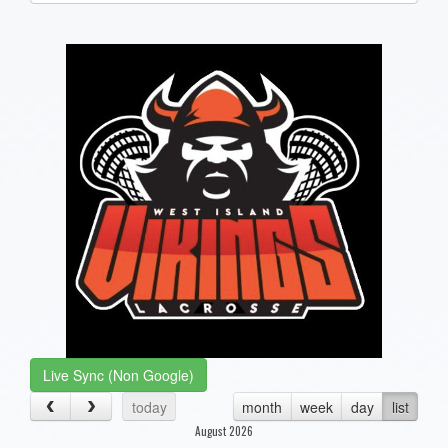
one):
Live Sync (Non Google)
today
month
week
day
list
August 2026