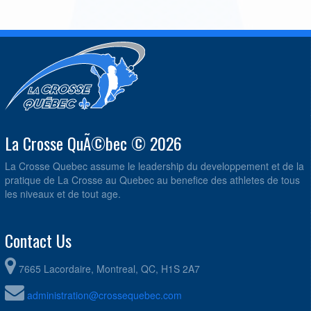
La Crosse QuÃ©bec © 2026
La Crosse Quebec assume le leadership du developpement et de la
pratique de La Crosse au Quebec au benefice des athletes de tous
les niveaux et de tout age.
Contact Us
7665 Lacordaire, Montreal, QC, H1S 2A7
administration@crossequebec.com