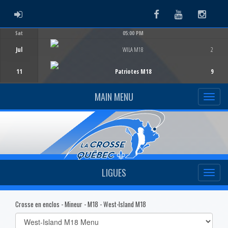
ADMIN LOGIN
Facebook
Youtube
Instag
Sat
05:00 PM
Game Centre
Jul
WILA M18
2
11
Patriotes M18
9
MAIN MENU
LIGUES
Crosse en enclos - Mineur - M18 - West-Island M18
Select
list(select