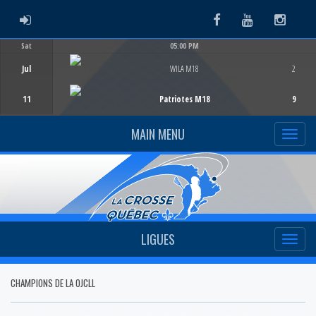
ADMIN LOGIN
Facebook
Youtube
Instag
Sat
05:00 PM
Game Centre
Jul
WILA M18
2
11
Patriotes M18
9
MAIN MENU
LIGUES
CHAMPIONS DE LA OJCLL