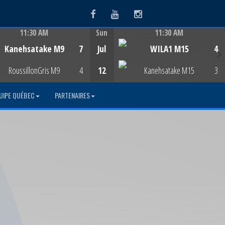
Facebook
Youtube
Instagram
11:30 AM
Sun
11:30 AM
Game Centre
Game Centre
Kanehsatake M9
7
Jul
WILA1 M15
4
RoussillonGris M9
4
12
Kanehsatake M15
3
UIPE QUÉBEC
PARTENAIRES