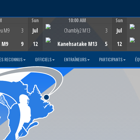
M
Sun
10:00 AM
Sun
Game Centre
eu M9
3
Jul
Chambly2 M13
3
Jul
s M9
9
12
Kanehsatake M13
5
12
ES RECONNUS
OFFICIELS
ENTRAÎNEURS
PARTICIPANTS
ÉQ