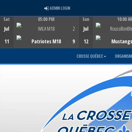
ADMIN LOGIN
ADMIN LOGIN
Sat
05:00 PM
Sun
10:00 A
Game Centre
Game Centre
Jul
WILA M18
2
Jul
RoussillonBl
11
Patriotes M18
9
12
Mustang
CROSSE QUÉBEC
ORGANISM