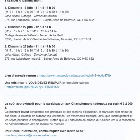
3 séances d'identification :
1. Dimanche 15 juin - 11 h à 14 h 30
(M17 : 11 h à 12 h 30 // M19 : 12 h 30 à 14 h 30)
John Abbott College - Terrain de football
275, rue Lakeshore, local 21, Sainte-Anne-de-Bellevue, QC H9X 1S2
2. Dimanche 22 juin - 12 h à 14 h
(M19 : 12 h à 13 h // M17 : 13 h à 14 h)
Collège Jean-de-Brébeuf - Terrain de football
3200, chemin de la Côte-Sainte-Catherine, Montréal, QC H3T 1C1
3. Dimanche 29 juin - 11 h à 14 h 30
(M17 : 11 h à 12 h 30 // M19 : 12 h 30 à 14 h 30)
John Abbott College - Terrain de football
275, rue Lakeshore, local 21, Sainte-Anne-de-Bellevue, QC H9X 1S2
Lien d’enregistrement :
https://www.rampregistrations.com/login?v3=6b6a479b
Une fois inscrit, VOUS DEVEZ REMPLIR
le formulaire suivant
:
https://forms.gle/7hNVC7yv1T8M1HiKA
Le coût approximatif pour la participation aux Championnats nationaux est estimé à 2 000
$.
Ce montant
inclut
l’ensemble des pratiques et des matchs d’exhibition, le transport aller-retour et
sur place (à Halifax) en autocar, les uniformes, les vêtements d’équipe, ainsi que l’hébergement et
les repas pendant le championnat. Notez que la Fédération de crosse du Québec est à la recherche
de commanditaires afin de réduire ce montant.
Pour toute information, communiquez avec Kevin Miao
:
directeur.provincial@crossequebec.com