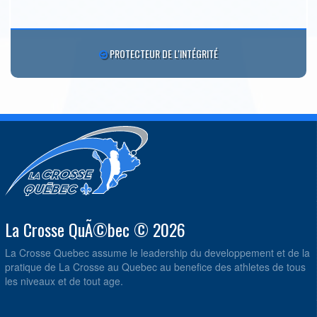
PROTECTEUR DE L'INTÉGRITÉ
La Crosse QuÃ©bec © 2026
La Crosse Quebec assume le leadership du developpement et de la
pratique de La Crosse au Quebec au benefice des athletes de tous
les niveaux et de tout age.