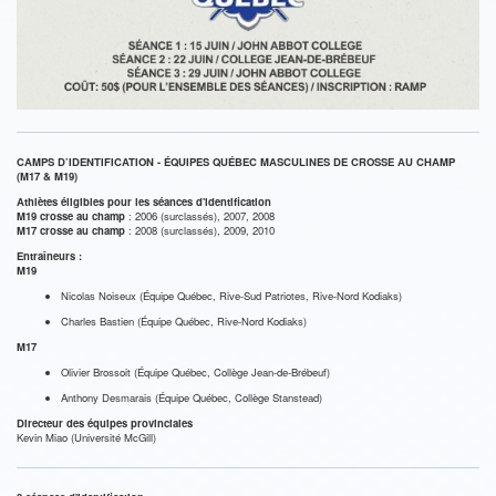
CAMPS D’IDENTIFICATION - ÉQUIPES QUÉBEC MASCULINES DE CROSSE AU CHAMP
(M17 & M19)
Athlètes éligibles pour les séances d'identification
M19 crosse au champ
: 2006 (surclassés), 2007, 2008
M17 crosse au champ
: 2008 (surclassés), 2009, 2010
Entraîneurs :
M19
Nicolas Noiseux (Équipe Québec, Rive-Sud Patriotes, Rive-Nord Kodiaks)
Charles Bastien (Équipe Québec, Rive-Nord Kodiaks)
M17
Olivier Brossoit (Équipe Québec, Collège Jean-de-Brébeuf)
Anthony Desmarais (Équipe Québec, Collège Stanstead)
Directeur des équipes provinciales
Kevin Miao (Université McGill)